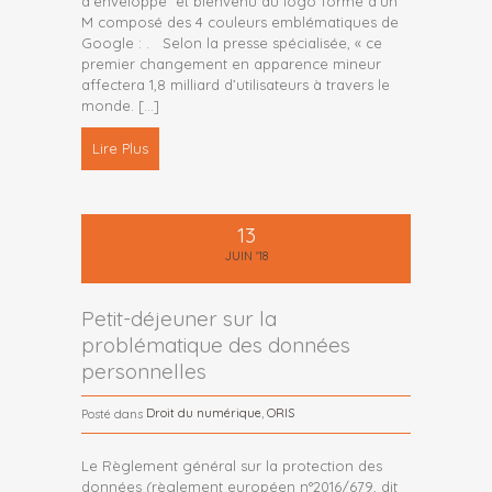
d’enveloppe et bienvenu au logo formé d’un
M composé des 4 couleurs emblématiques de
Google : . Selon la presse spécialisée, « ce
premier changement en apparence mineur
affectera 1,8 milliard d’utilisateurs à travers le
monde.
[…]
Lire Plus
13
JUIN '18
Petit-déjeuner sur la
problématique des données
personnelles
Droit du numérique
,
ORIS
Posté dans
Le Règlement général sur la protection des
données (règlement européen n°2016/679, dit