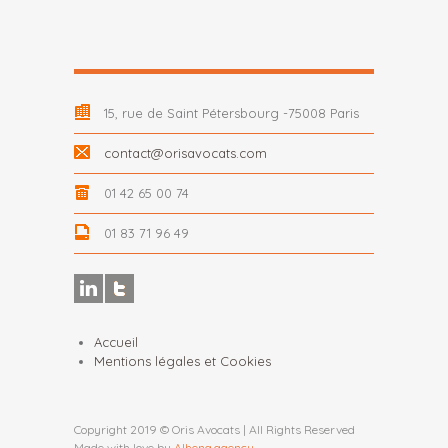
15, rue de Saint Pétersbourg -75008 Paris
contact@orisavocats.com
01 42 65 00 74
01 83 71 96 49
Accueil
Mentions légales et Cookies
Copyright 2019 © Oris Avocats | All Rights Reserved
Made with love by
Alhena.agency