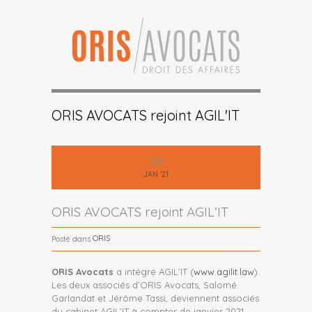
ORIS AVOCATS rejoint AGIL'IT
28
JAN '21
ORIS AVOCATS rejoint AGIL’IT
ORIS
Posté dans
ORIS Avocats
a intégré AGIL’IT (
www.agilit.law
).
Les deux associés d’ORIS Avocats, Salomé
Garlandat et Jérôme Tassi, deviennent associés
du cabinet AGIL’IT à compter de janvier 2021.